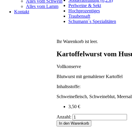
Sonderabfüllung (0,25l)
Alles vom Schwein
Perlweine & Sekt
Alles vom Lamm
Hochprozentiges
Kontakt
Traubensaft
Schumann´s Spezialitäten
Ihr Warenkorb ist leer.
Kartoffelwurst vom Hus
Vollkonserve
Blutwurst mit gemahlener Kartoffel
Inhaltsstoffe:
Schweinefleisch, Schweineblut, Meersalz
3,50
€
Anzahl: