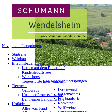
Navigation überspringen
Startseite
Weinbau
Erlebnisbauernhof
Lernen auf dem Bauernhof
Kindergeburtstage
Workshops
Navigation überspringen
Tiergestützte Interventionen
Tierzucht
Dosenwurst
Galloways
Eingemachtes
Husumer Protestschweine
Fruchtaufstriche
Bentheimer Landschweine
Rotweine
Hoflädchen
Weißweine
Alles vom Rind