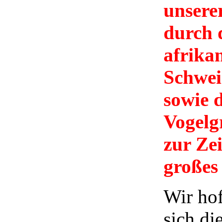
unsere
durch 
afrika
Schwei
sowie d
Vogelgr
zur Zei
großes
Wir hof
sich di