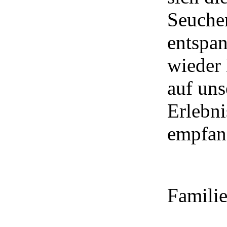
Seuche
entspan
wieder
auf un
Erlebn
empfan
Famili