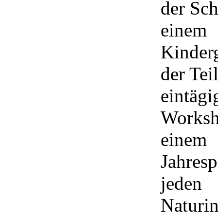
der Sch
einem
Kinderg
der Te
eintägi
Worksh
einem
Jahresp
jeden
Naturin