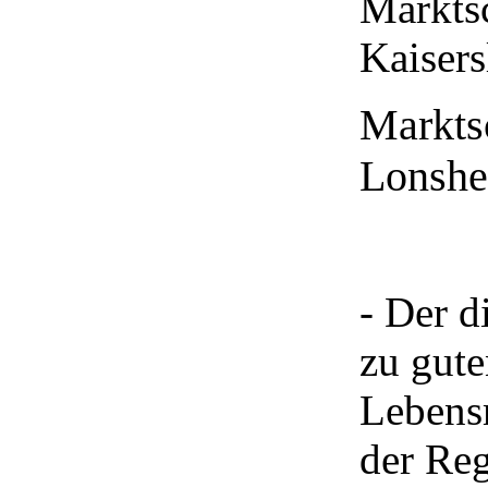
Markts
Kaisers
Markts
Lonsh
- Der d
zu gut
Lebensm
der Re